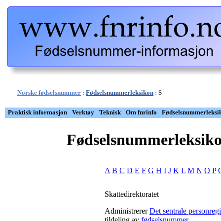
Norske fødselsnummer
:
Fødselsnummerleksikon
:
S
Praktisk informasjon
Verktøy
Teknisk
Om fnrinfo
Fødselsnummerleksi
Fødselsnummerleksik
A
B
C
D
E
F
G
H
I
J
K
L
M
N
O
P
Skattedirektoratet
Administrerer
Det sentrale personreg
tildeling av
fødselsnummer
.